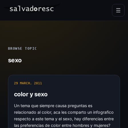
Skip
to
content
BROWSE TOPIC
sexo
29 MARCH, 2011
color y sexo
Un tema que siempre causa preguntas es
relacionado al color, aca les comparto un infografico
respecto a este tema y el sexo, hay diferencias entre
las preferencias de color entre hombres y mujeres?